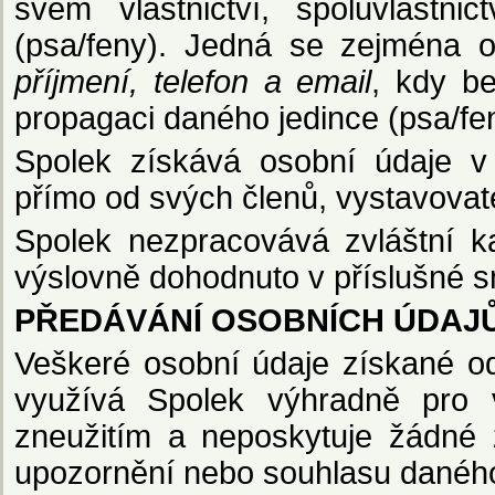
svém vlastnictví, spoluvlastni
(psa/feny). Jedná se zejména o
příjmení, telefon a email
, kdy be
propagaci daného jedince (psa/fe
Spolek získává osobní údaje v
přímo od svých členů, vystavovat
Spolek nezpracovává zvláštní k
výslovně dohodnuto v příslušné 
PŘEDÁVÁNÍ OSOBNÍCH ÚDAJ
Veškeré osobní údaje získané od
využívá Spolek výhradně pro v
zneužitím a neposkytuje žádné 
upozornění nebo souhlasu daného