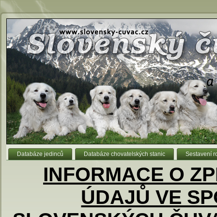
Databáze jedinců
Databáze chovatelských stanic
Sestavení 
INFORMACE O Z
ÚDAJŮ VE S