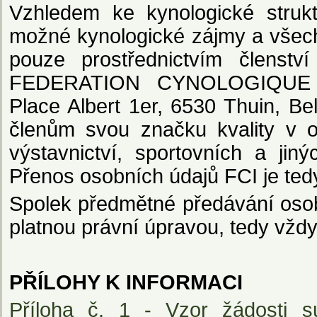
Vzhledem ke kynologické strukt
možné kynologické zájmy a všech
pouze prostřednictvím členstv
FEDERATION CYNOLOGIQUE I
Place Albert 1er, 6530 Thuin, Bel
členům svou značku kvality v o
výstavnictví, sportovních a jiný
Přenos osobních údajů FCI je ted
Spolek předmětné předávání osob
platnou právní úpravou, tedy vžd
PŘÍLOHY K INFORMACI
Příloha č. 1 - Vzor žádosti s