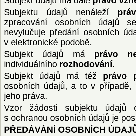
Subjekt údajů má dále
právo vzn
Subjektu údajů nenáleží
prá
zpracování osobních údajů se
nevylučuje předání osobních úd
v elektronické podobě.
Subjekt údajů má
právo n
individuálního
rozhodování
.
Subjekt údajů má též
právo p
osobních údajů, a to v případě
jeho práva.
Vzor žádosti subjektu údajů o
s ochranou osobních údajů je posk
PŘEDÁVÁNÍ OSOBNÍCH ÚDAJŮ