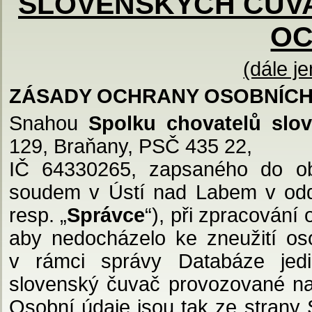
SLOVENSKÝCH ČUVA
O
(dále je
ZÁSADY OCHRANY OSOBNÍCH
Snahou
Spolku chovatelů slo
129, Braňany, PSČ 435 22,
IČ 64330265, zapsaného do ob
soudem v Ústí nad Labem v oddí
resp. „
Správce
“), při zpracování 
aby nedocházelo ke zneužití oso
v rámci správy Databáze jedi
slovenský čuvač provozované na 
Osobní údaje jsou tak ze strany