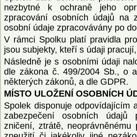
nezbytné k ochraně jeho op
zpracování osobních údajů na 
osobní údaje zpracovávány po dob
V rámci Spolku platí pravidla pr
jsou subjekty, kteří s údaji pracuj
Následně je s osobními údaji nal
dle zákona č. 499/2004 Sb., o a
některých zákonů, a dle GDPR.
MÍSTO ULOŽENÍ OSOBNÍCH Ú
Spolek disponuje odpovídajícím 
zabezpečení osobních údajů
zničení, ztrátě, neoprávněnému
zneužití či jakékoliv jiné nezá