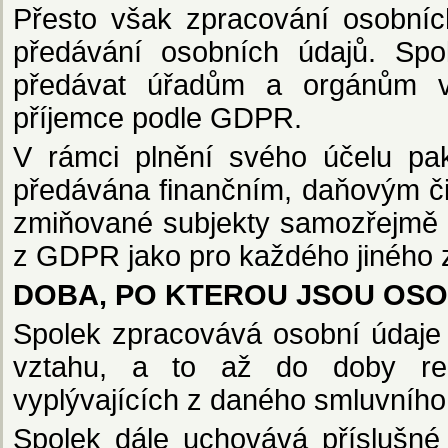
Přesto však zpracování osobníc
předávání osobních údajů. Spo
předávat úřadům a orgánům ve
příjemce podle GDPR.
V rámci plnění svého účelu pa
předávána finančním, daňovým č
zmiňované subjekty samozřejmě r
z GDPR jako pro každého jiného 
DOBA, PO KTEROU JSOU OS
Spolek zpracovává osobní údaje
vztahu, a to až do doby rea
vyplývajících z daného smluvního
Spolek dále uchovává příslušné