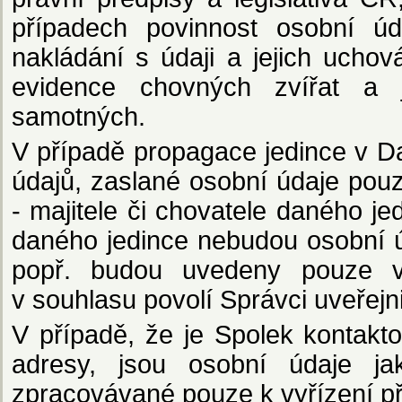
případech povinnost osobní úd
nakládání s údaji a jejich uch
evidence chovných zvířat a 
samotných.
V případě propagace jedince v D
údajů, zaslané osobní údaje po
- majitele či chovatele daného j
daného jedince nebudou osobní ú
popř. budou uvedeny pouze v
v souhlasu povolí Správci uveřejni
V případě, že je Spolek kontakt
adresy, jsou osobní údaje j
zpracovávané pouze k vyřízení př