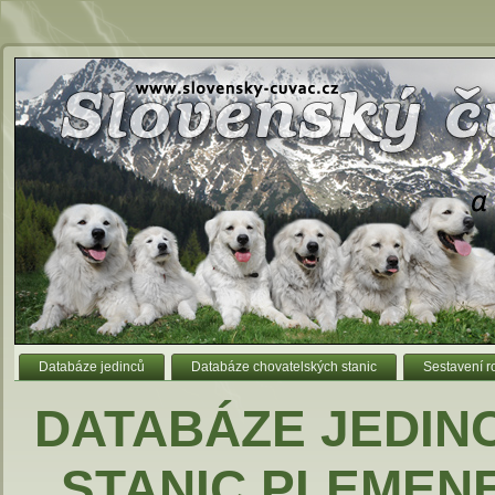
1
Databáze jedinců
Databáze chovatelských stanic
Sestavení 
DATABÁZE JEDIN
STANIC PLEMEN