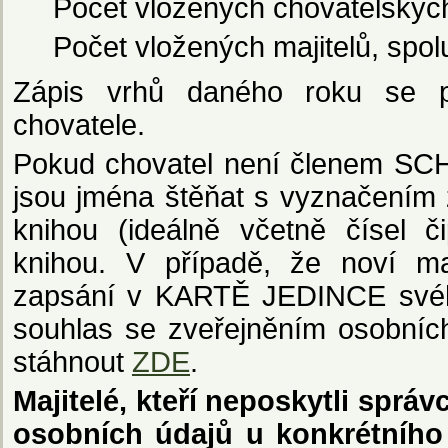
Počet vložených chovatelských
Počet vložených majitelů, spolu
Zápis vrhů daného roku se p
chovatele.
Pokud chovatel není členem SCHS
jsou jména štěňat s vyznačením 
knihou (ideálně včetně čísel 
knihou. V případě, že noví maj
zapsání v KARTĚ JEDINCE svého
souhlas se zveřejněním osobních
stáhnout
ZDE
.
Majitelé, kteří neposkytli sprá
osobních údajů u konkrétního 