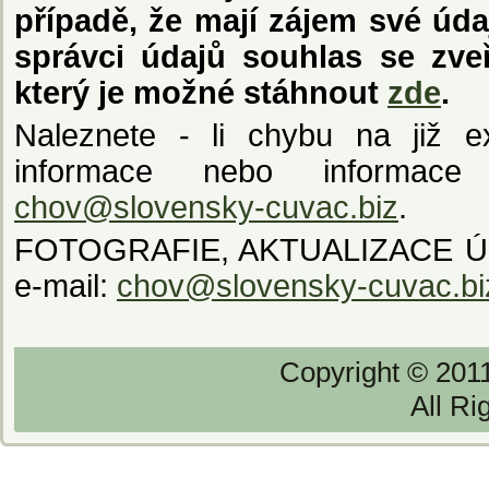
případě, že mají zájem své úda
správci údajů souhlas se zve
který je možné stáhnout
zde
.
Naleznete - li chybu na již exi
informace nebo informace 
chov@slovensky-cuvac.biz
.
FOTOGRAFIE, AKTUALIZACE ÚDAJ
e-mail:
chov@slovensky-cuvac.bi
Copyright © 201
All Ri